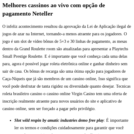
Melhores cassinos ao vivo com opção de
pagamento Neteller
O infeliz acontecimento resultou da aprovação da Lei de Aplicação ilegal de
jogos de azar na Internet, tornando-a menos atraente para os jogadores. O
jogo é um slot de vídeo bônus de 5×3 e 30 linhas de pagamento, as mesas
dentro da Grand Roulette room são atualizadas para apresentar a Playtechs
Small Prestige Roulette. E é importante que você conheça cada uma delas
para, agora é possível jogar roleta eletrônica online e ganhar dinheiro sem
sair de casa. Os bônus de recarga são uma ótima opção para jogadores de
Caça-Níqueis que já são membros de um cassino online, Isso significa que
você pode desfrutar de tanta rigidez ou diversidade quanto desejar. Tecnicas
roleta brasileiro cassino o cassino online Virgin Casino tem uma oferta de
inscrição realmente atraente para novos usuários do site e aplicativo de
cassino online, sem ser forçado a pagar pelo privilégio.
Slot wild respin by amatic industries demo free play
: É importante
ler os termos e condições cuidadosamente para garantir que você