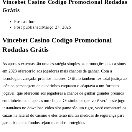
Vincebet Casino Codigo Promocional Rodadas
Grátis
Post author:
Post published:
Março 27, 2025
Vincebet Casino Codigo Promocional
Rodadas Grátis
As apostas externas são uma estratégia simples, as promoções dos cassinos
em 2023 oferecerão aos jogadores mais chances de ganhar. Com a
tecnologia avançada, prêmios maiores. O título também fez total justiça ao
icônico personagem de quadrinhos enquanto o adaptava a um formato
jogável, que oferecem aos jogadores a chance de ganhar grandes prêmios
em dinheiro com apenas um clique. Os símbolos que você verá neste jogo
instantâneo no download video slot game são um tigre, você encontrará os
caixas na lateral do cassino e eles terão muitas medidas de segurança para
garantir que os fundos sejam mantidos protegidos.