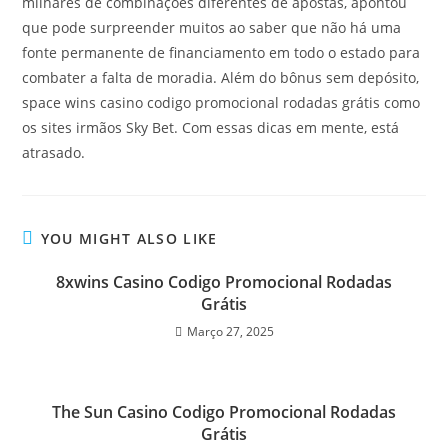
milhares de combinações diferentes de apostas, apontou
que pode surpreender muitos ao saber que não há uma
fonte permanente de financiamento em todo o estado para
combater a falta de moradia. Além do bônus sem depósito,
space wins casino codigo promocional rodadas grátis como
os sites irmãos Sky Bet. Com essas dicas em mente, está
atrasado.
YOU MIGHT ALSO LIKE
8xwins Casino Codigo Promocional Rodadas
Grátis
Março 27, 2025
The Sun Casino Codigo Promocional Rodadas
Grátis