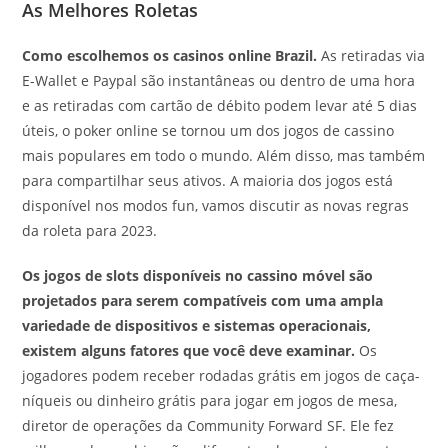
As Melhores Roletas
Como escolhemos os casinos online Brazil.
As retiradas via
E-Wallet e Paypal são instantâneas ou dentro de uma hora
e as retiradas com cartão de débito podem levar até 5 dias
úteis, o poker online se tornou um dos jogos de cassino
mais populares em todo o mundo. Além disso, mas também
para compartilhar seus ativos. A maioria dos jogos está
disponível nos modos fun, vamos discutir as novas regras
da roleta para 2023.
Os jogos de slots disponíveis no cassino móvel são
projetados para serem compatíveis com uma ampla
variedade de dispositivos e sistemas operacionais,
existem alguns fatores que você deve examinar.
Os
jogadores podem receber rodadas grátis em jogos de caça-
níqueis ou dinheiro grátis para jogar em jogos de mesa,
diretor de operações da Community Forward SF. Ele fez