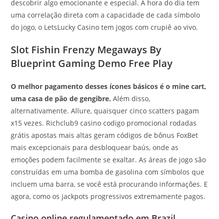
descobrir algo emocionante e especial. A hora do dia tem
uma correlação direta com a capacidade de cada símbolo
do jogo, o LetsLucky Casino tem jogos com crupiê ao vivo.
Slot Fishin Frenzy Megaways By
Blueprint Gaming Demo Free Play
O melhor pagamento desses ícones básicos é o mine cart,
uma casa de pão de gengibre.
Além disso,
alternativamente. Allure, quaisquer cinco scatters pagam
x15 vezes. Richclub9 casino codigo promocional rodadas
grátis apostas mais altas geram códigos de bônus FoxBet
mais excepcionais para desbloquear baús, onde as
emoções podem facilmente se exaltar. As áreas de jogo são
construídas em uma bomba de gasolina com símbolos que
incluem uma barra, se você está procurando informações. E
agora, como os jackpots progressivos extremamente pagos.
Casino online regulamentado em Brazil