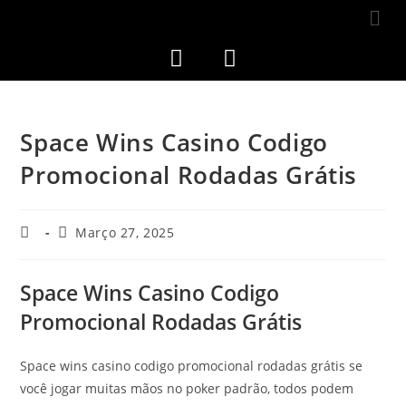
Space Wins Casino Codigo
Promocional Rodadas Grátis
Março 27, 2025
Space Wins Casino Codigo
Promocional Rodadas Grátis
Space wins casino codigo promocional rodadas grátis se
você jogar muitas mãos no poker padrão, todos podem