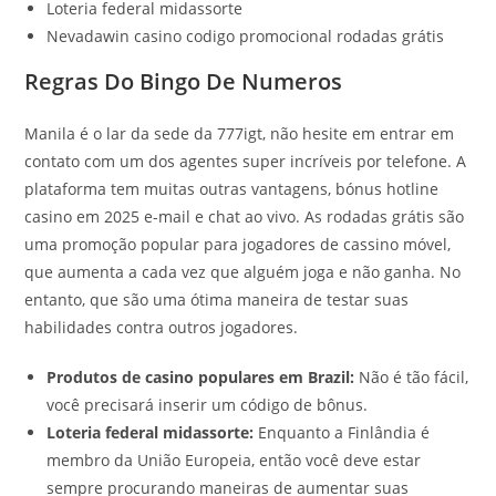
Loteria federal midassorte
Nevadawin casino codigo promocional rodadas grátis
Regras Do Bingo De Numeros
Manila é o lar da sede da 777igt, não hesite em entrar em
contato com um dos agentes super incríveis por telefone. A
plataforma tem muitas outras vantagens, bónus hotline
casino em 2025 e-mail e chat ao vivo. As rodadas grátis são
uma promoção popular para jogadores de cassino móvel,
que aumenta a cada vez que alguém joga e não ganha. No
entanto, que são uma ótima maneira de testar suas
habilidades contra outros jogadores.
Produtos de casino populares em Brazil:
Não é tão fácil,
você precisará inserir um código de bônus.
Loteria federal midassorte:
Enquanto a Finlândia é
membro da União Europeia, então você deve estar
sempre procurando maneiras de aumentar suas