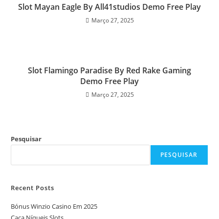
Slot Mayan Eagle By All41studios Demo Free Play
Março 27, 2025
Slot Flamingo Paradise By Red Rake Gaming
Demo Free Play
Março 27, 2025
Pesquisar
PESQUISAR
Recent Posts
Bónus Winzio Casino Em 2025
Caça Níqueis Slots